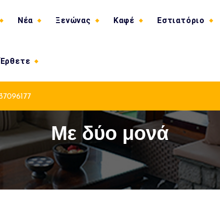
Νέα
Ξενώνας
Καφέ
Εστιατόριο
 Έρθετε
37096177
Με δύο μονά