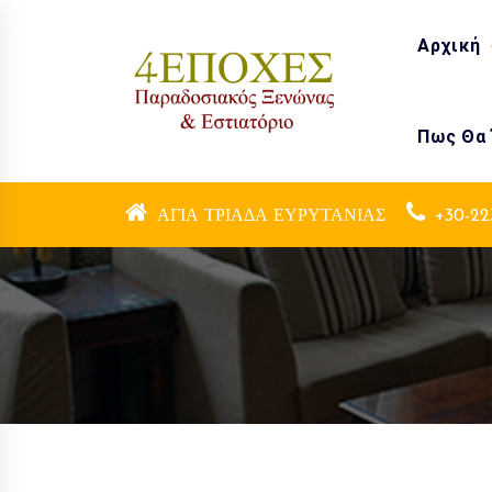
Skip
to
Αρχική
content
Πως Θα
Παραδοσιακός Ξενώνας & Εστιατόριο
ΑΓΙΑ ΤΡΙΑΔΑ ΕΥΡΥΤΑΝΙΑΣ
+30-22