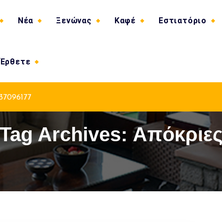
Νέα
Ξενώνας
Καφέ
Εστιατόριο
 Έρθετε
37096177
Tag Archives: Απόκριε