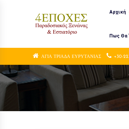
Skip
to
Αρχική
content
Πως Θα
Παραδοσιακός Ξενώνας & Εστιατόριο
ΑΓΙΑ ΤΡΙΑΔΑ ΕΥΡΥΤΑΝΙΑΣ
+30-22